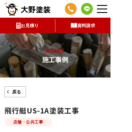
コ
ン
テ
お見積り
資料請求
ン
ツ
へ
WORKS
ス
施工事例
キ
ッ
プ
戻る
飛行艇US-1A塗装工事
店舗・公共工事