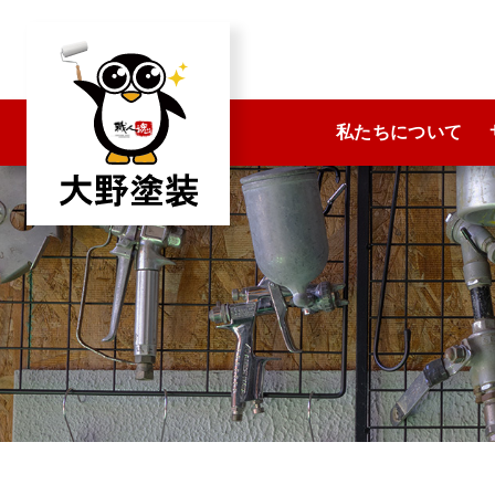
コ
ン
テ
ン
私たちについて
ツ
へ
ス
キ
ッ
プ