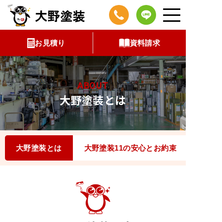
コ
ン
テ
お見積り
資料請求
ン
ツ
へ
ABOUT
ス
大野塗装とは
キ
ッ
プ
大野塗装とは
大野塗装11の安心とお約束