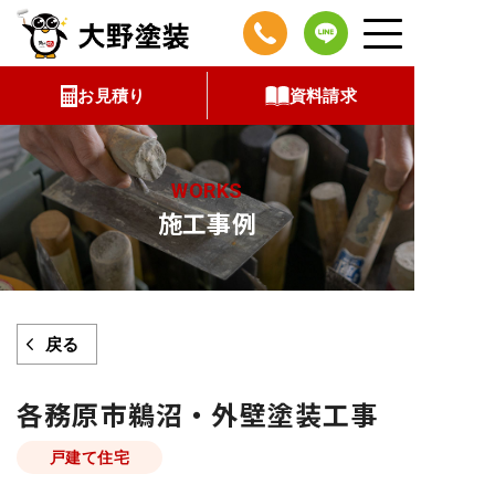
コ
ン
テ
お見積り
資料請求
ン
ツ
へ
WORKS
ス
施工事例
キ
ッ
プ
戻る
各務原市鵜沼・外壁塗装工事
戸建て住宅