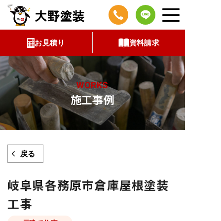
コ
ン
テ
お見積り
資料請求
ン
ツ
へ
WORKS
ス
施工事例
キ
ッ
プ
戻る
岐阜県各務原市倉庫屋根塗装
工事