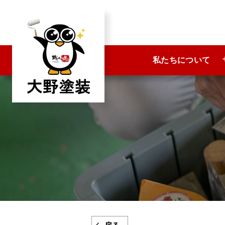
コ
ン
テ
ン
私たちについて
ツ
へ
ス
キ
ッ
プ