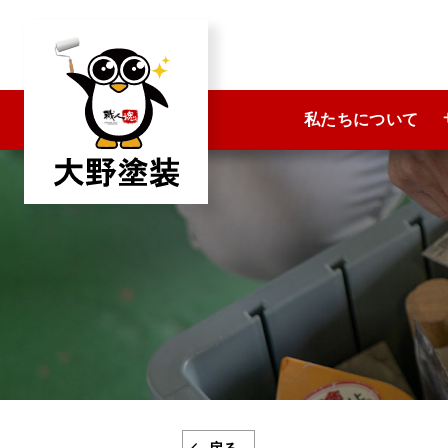
コ
ン
テ
ン
私たちについて
ツ
へ
ス
キ
ッ
プ