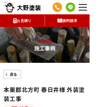
コ
ン
テ
お見積り
資料請求
ン
ツ
へ
WORKS
ス
施工事例
キ
ッ
プ
戻る
本巣郡北方町 春日井様 外装塗
装工事