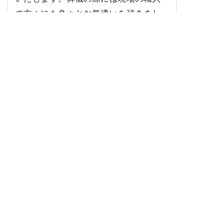
の方々にも色々とお気遣いを頂きまし
た。本当にありがとうございました。
もう少し早く大野塗装さんを知って、
塗り替えが出来れば親父の死ぬ前に見
せることが出来たのかなぁとちょっと
後悔しています。
是非、次回（今度は１５年くらい
先？？）も大野塗装さんのところに頼
みたいと思うので、それまでにまた色
を考えておきたいと思います。今回の
仕上がりは思っていたより若干明るめ
でした。やはり色見本と実仕上がりの
差は微妙にありますね。でも綺麗でＯ
Ｋです。ありがとうございました。