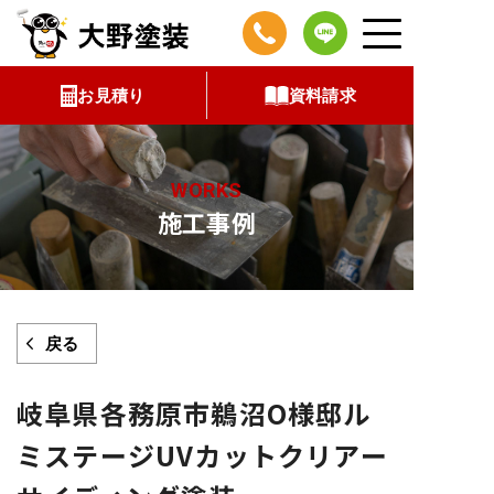
コ
ン
テ
お見積り
資料請求
ン
ツ
へ
WORKS
ス
施工事例
キ
ッ
プ
戻る
岐阜県各務原市鵜沼O様邸ル
ミステージUVカットクリアー