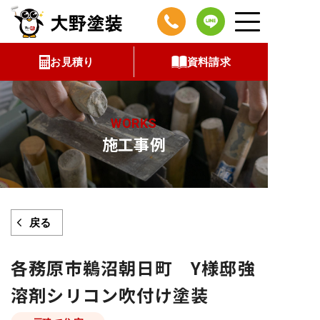
コ
ン
テ
お見積り
資料請求
ン
ツ
へ
WORKS
ス
施工事例
キ
ッ
プ
戻る
各務原市鵜沼朝日町 Y様邸強
溶剤シリコン吹付け塗装