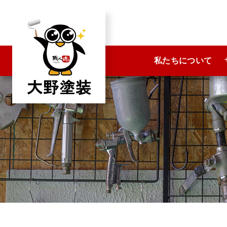
コ
ン
テ
ン
私たちについて
ツ
へ
ス
キ
ッ
プ