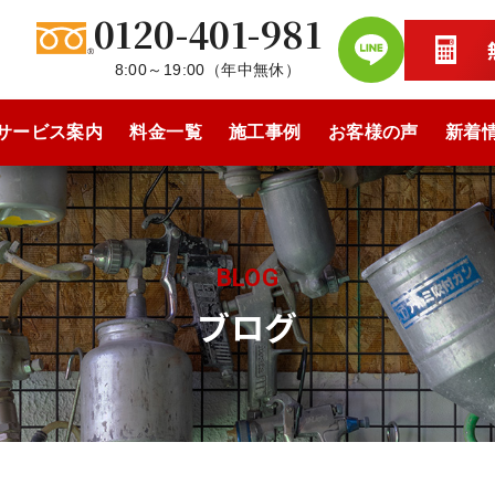
0120-401-981
8:00～19:00
（
年中無休
）
サービス案内
料金一覧
施工事例
お客様の声
新着
BLOG
ブログ