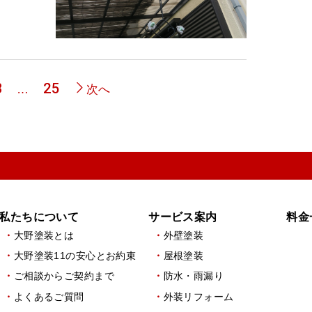
ペ
ペ
3
25
…
次へ
ー
ー
ジ
ジ
私たちについて
サービス案内
料金
大野塗装とは
外壁塗装
大野塗装11の安心とお約束
屋根塗装
ご相談からご契約まで
防水・雨漏り
よくあるご質問
外装リフォーム