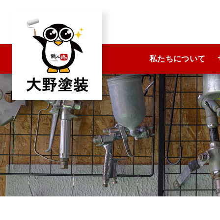
コ
ン
テ
ン
私たちについて
ツ
へ
ス
キ
ッ
プ