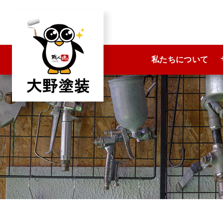
コ
ン
テ
ン
私たちについて
ツ
へ
ス
キ
ッ
プ