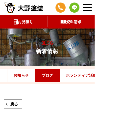
コ
ン
テ
お見積り
資料請求
ン
ツ
へ
BLOG
ス
新着情報
キ
ッ
プ
お知らせ
ブログ
ボランティア活動
戻る