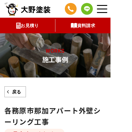
コ
ン
テ
お見積り
資料請求
ン
ツ
へ
WORKS
ス
施工事例
キ
ッ
プ
戻る
各務原市那加アパート外壁シ
ーリング工事