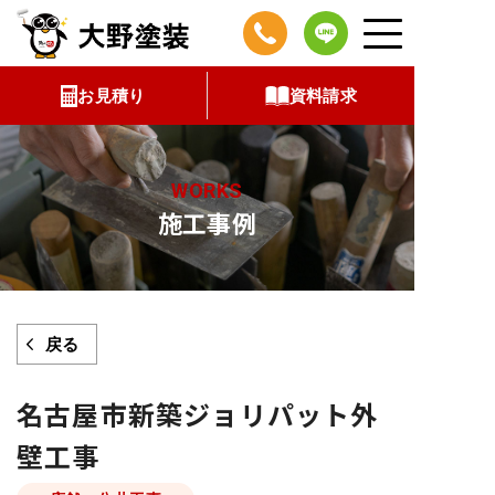
コ
ン
テ
お見積り
資料請求
ン
ツ
へ
WORKS
ス
施工事例
キ
ッ
プ
戻る
名古屋市新築ジョリパット外
壁工事