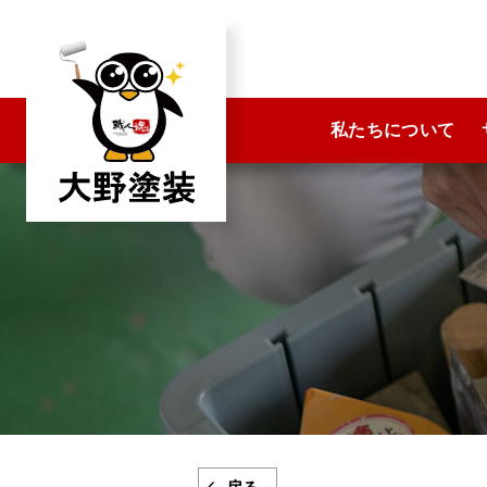
コ
ン
テ
ン
私たちについて
ツ
へ
ス
キ
ッ
プ