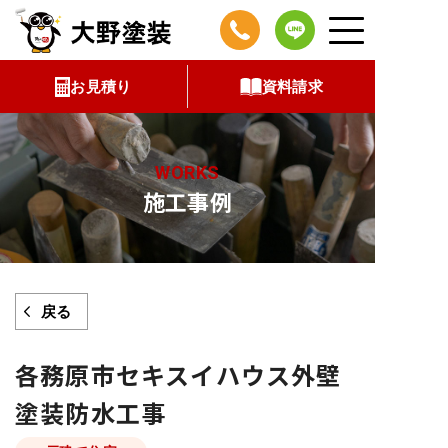
コ
ン
テ
お見積り
資料請求
ン
ツ
へ
WORKS
ス
施工事例
キ
ッ
プ
戻る
各務原市セキスイハウス外壁
塗装防水工事