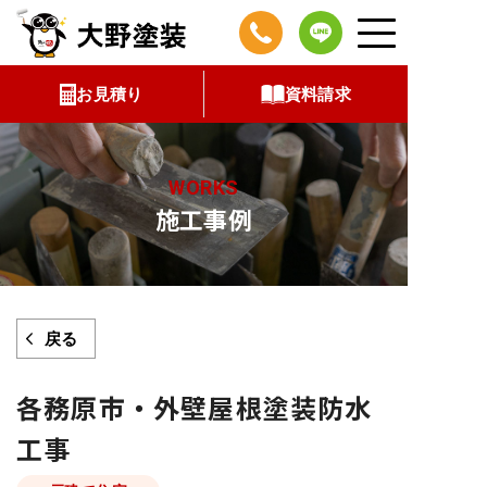
コ
ン
テ
お見積り
資料請求
ン
ツ
へ
WORKS
ス
施工事例
キ
ッ
プ
戻る
各務原市・外壁屋根塗装防水
工事