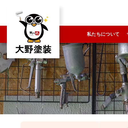
コ
ン
テ
ン
私たちについて
ツ
へ
ス
キ
ッ
プ